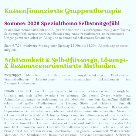
Kassenfinanzierte Gruppentherapie
Sommer 2026 Spezialthema Selbstmitgefühl
In den Sommermonaten Juli und August widmen wir uns schwerpunktmäßig dem Thema
Selbstmitgefühl, insbesondere der Entwicklung eines freundlicheren, unterstützenden
Umgangs mit sich selbst im Alltag und in emotional belastenden Situationen.
Start: 6.7.26, wahlweise Montag oder Dienstag 11.30h bis 14.30h. Anmeldung ab sofort
möglich.
Achtsamkeit & Selbstfürsorge, Lösungs-
& Ressourcenorientierte Methoden
Zielgruppe:
Menschen mit Depressionen, Angsterkrankungen, Panikattacken,
Traumabedingten Erkrankungen, Psychosomatischen Erkrankungen und
Zwangserkrankungen
Inhalte:
Das Ziel dieser Gruppentherapie ist es einen achtsamen und fürsorglichen
Umgang mit sich selbst (wieder-) zu erlernen. Zu diesem Zweck werden u.a.
Achtsamkeitsübungen in Anlehnung an die Methoden von Jon Kabat-Zinn (MBSR)
erlernt und geübt (Meditationen im Liegen, Sitzen und Gehen). Um die
Auftrittswahrscheinlichkeit von Panikattacken, psychosomatischen Beschwerden,
Depressionen etc. zu reduzieren, arbeiten wird daran automatische negative Muster zu
erkennen und zu verändern. Achtsame Körper- und Atemübungen werden vermittelt um
Panikattacken bzw. Schmerzen zu reduzieren und wieder mehr mit sich selbst und dem
Körper in Kontakt zu kommen. Gedankenkreisen wird mittels Techniken, die das "Hier
und Jetzt" trainieren sowie kognitiv- verhaltenstherapeutischen Techniken und dem
Prinzip im Alltag achtsam zu sein, unterbrochen und generell vermindert. Weiters werden
Methoden zur Stabilisierung, Ressourcenstärkung, Entspannungsmethoden, Selbstwert-